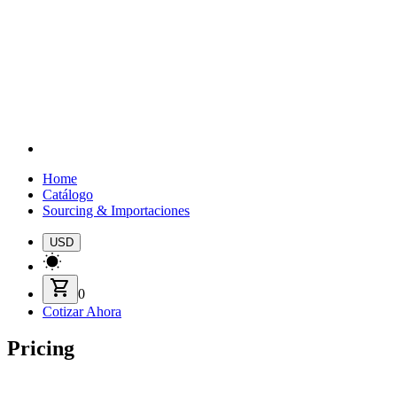
Home
Catálogo
Sourcing & Importaciones
USD
shopping_cart
0
Cotizar Ahora
Pricing